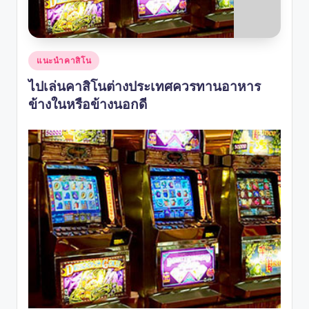
Posted
แนะนำคาสิโน
in
ไปเล่นคาสิโนต่างประเทศควรทานอาหาร
ข้างในหรือข้างนอกดี